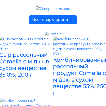
Все товары бренда
Сыр рассольный
Комбинированны
Comella с м.д.ж. в
рассольный
сухом веществе
продукт Comella с
35,0%, 200 г
м.д.ж. в сухом
веществе 55%, 25
г