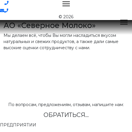
Контакты
© 2026
АО «Северное Молоко»
Мы делаем всё, чтобы Вы могли насладиться вкусом
Поиск
натуральных и свежих продуктов, а также дали самые
высокие оценки сотрудничеству с нами.
Контактная
информация
E-mail:
nord@milk35.ru
8 (800) 550-53-35
Звонок по
РФ бесплатный
Приемная:
(81755) 2-16-38
По вопросам, предложениям, отзывам, напишите нам:
ОБРАТИТЬСЯ...
Отдел продаж:
(81755) 2-18-62
,
(81755) 2-07-13
ПРЕДПРИЯТИИ