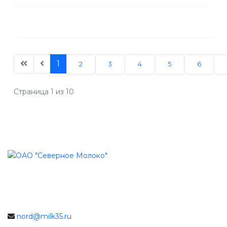
1
2
3
4
5
6
Страница 1 из 10
nord@milk35.ru