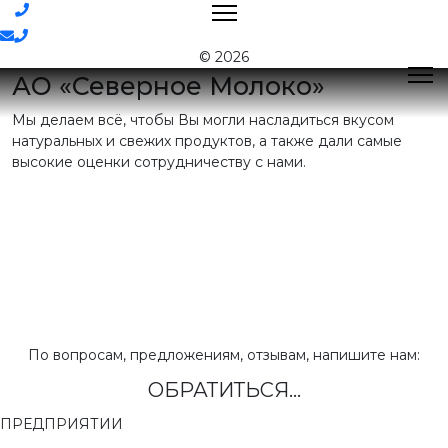
Контакты
© 2026
АО «Северное Молоко»
Мы делаем всё, чтобы Вы могли насладиться вкусом
Поиск
натуральных и свежих продуктов, а также дали самые
высокие оценки сотрудничеству с нами.
Контактная
информация
E-mail:
nord@milk35.ru
8 (800) 550-53-35
Звонок по
РФ бесплатный
Приемная:
(81755) 2-16-38
По вопросам, предложениям, отзывам, напишите нам:
ОБРАТИТЬСЯ...
Отдел продаж:
(81755) 2-18-62
,
(81755) 2-07-13
ПРЕДПРИЯТИИ