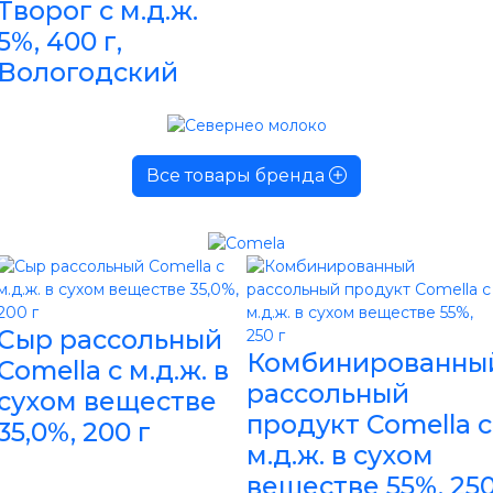
Творог с м.д.ж.
5%, 400 г,
Вологодский
Все товары бренда
Сыр рассольный
Комбинированны
Comella с м.д.ж. в
рассольный
сухом веществе
продукт Comella с
35,0%, 200 г
м.д.ж. в сухом
веществе 55%, 25