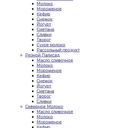
Молоко
Мороженое
Кефир
Снежок
Йогурт
Сметана
Сливки
Творог
Сухое молоко
Рассольный продукт
Резной Палисад
Масло сливочное
Молоко
Мороженое
Кефир
Снежок
Йогурт
Сметана
Творог
Сливки
Северное Молоко
Масло сливочное
Молоко
Мороженое
Кефир