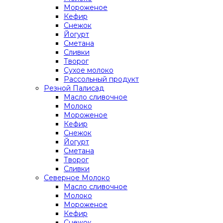
Мороженое
Кефир
Снежок
Йогурт
Сметана
Сливки
Творог
Сухое молоко
Рассольный продукт
Резной Палисад
Масло сливочное
Молоко
Мороженое
Кефир
Снежок
Йогурт
Сметана
Творог
Сливки
Северное Молоко
Масло сливочное
Молоко
Мороженое
Кефир
Снежок