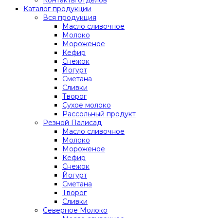
Каталог продукции
Вся продукция
Масло сливочное
Молоко
Мороженое
Кефир
Снежок
Йогурт
Сметана
Сливки
Творог
Сухое молоко
Рассольный продукт
Резной Палисад
Масло сливочное
Молоко
Мороженое
Кефир
Снежок
Йогурт
Сметана
Творог
Сливки
Северное Молоко