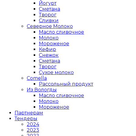
Йогурт
Сметана
Творог
Сливки
Северное Молоко
Масло сливочное
Молоко
Мороженое
Кефир
Снежок
Сметана
Творог
Сухое молоко
Comеlla
Рассольный продукт
Из Вологды
Масло сливочное
Молоко
Мороженое
Партнерам
Тендеры
2024
2023
2022