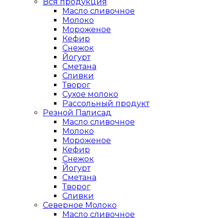
Вся продукция
Масло сливочное
Молоко
Мороженое
Кефир
Снежок
Йогурт
Сметана
Сливки
Творог
Сухое молоко
Рассольный продукт
Резной Палисад
Масло сливочное
Молоко
Мороженое
Кефир
Снежок
Йогурт
Сметана
Творог
Сливки
Северное Молоко
Масло сливочное