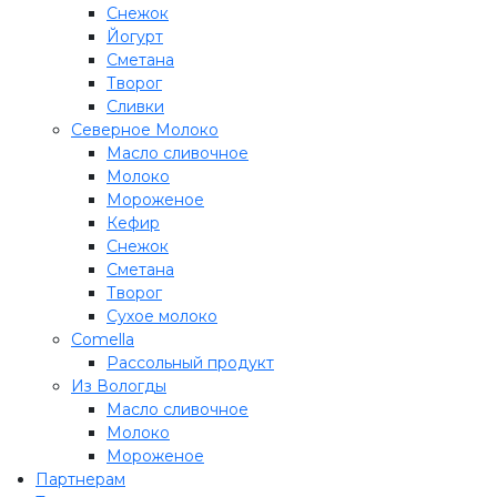
Снежок
Йогурт
Сметана
Творог
Сливки
Северное Молоко
Масло сливочное
Молоко
Мороженое
Кефир
Снежок
Сметана
Творог
Сухое молоко
Comеlla
Рассольный продукт
Из Вологды
Масло сливочное
Молоко
Мороженое
Партнерам