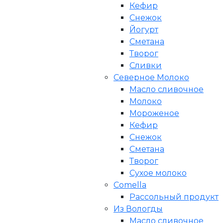
Кефир
Снежок
Йогурт
Сметана
Творог
Сливки
Северное Молоко
Масло сливочное
Молоко
Мороженое
Кефир
Снежок
Сметана
Творог
Сухое молоко
Comеlla
Рассольный продукт
Из Вологды
Масло сливочное