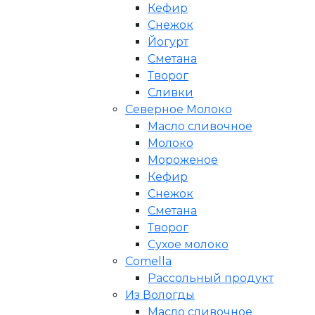
Кефир
Снежок
Йогурт
Сметана
Творог
Сливки
Северное Молоко
Масло сливочное
Молоко
Мороженое
Кефир
Снежок
Сметана
Творог
Сухое молоко
Comеlla
Рассольный продукт
Из Вологды
Масло сливочное