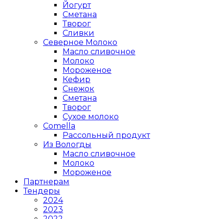
Йогурт
Сметана
Творог
Сливки
Северное Молоко
Масло сливочное
Молоко
Мороженое
Кефир
Снежок
Сметана
Творог
Сухое молоко
Comеlla
Рассольный продукт
Из Вологды
Масло сливочное
Молоко
Мороженое
Партнерам
Тендеры
2024
2023
2022