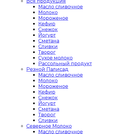
Вся продукция
Масло сливочное
Молоко
Мороженое
Кефир
Снежок
Йогурт
Сметана
Сливки
Творог
Сухое молоко
Рассольный продукт
Резной Палисад
Масло сливочное
Молоко
Мороженое
Кефир
Снежок
Йогурт
Сметана
Творог
Сливки
Северное Молоко
Масло сливочное