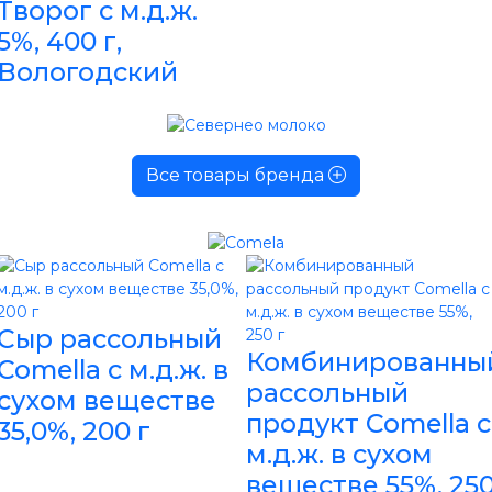
Творог с м.д.ж.
5%, 400 г,
Вологодский
Все товары бренда
Сыр рассольный
Комбинированны
Comella с м.д.ж. в
рассольный
сухом веществе
продукт Comella с
35,0%, 200 г
м.д.ж. в сухом
веществе 55%, 25