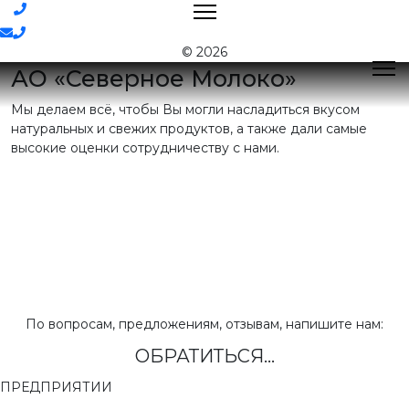
Контакты
© 2026
АО «Северное Молоко»
Мы делаем всё, чтобы Вы могли насладиться вкусом
Поиск
натуральных и свежих продуктов, а также дали самые
высокие оценки сотрудничеству с нами.
Контактная
информация
E-mail:
nord@milk35.ru
8 (800) 550-53-35
Звонок по
РФ бесплатный
Приемная:
(81755) 2-16-38
По вопросам, предложениям, отзывам, напишите нам:
ОБРАТИТЬСЯ...
Отдел продаж:
(81755) 2-18-62
,
(81755) 2-07-13
ПРЕДПРИЯТИИ