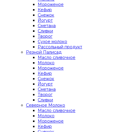
Мороженое
Кефир
Снежок
Йогурт
Сметана
Сливки
Творог
Сухое молоко
Рассольный продукт
Резной Палисад
Масло сливочное
Молоко
Мороженое
Кефир
Снежок
Йогурт
Сметана
Творог
Сливки
Северное Молоко
Масло сливочное
Молоко
Мороженое
Кефир
Снежок