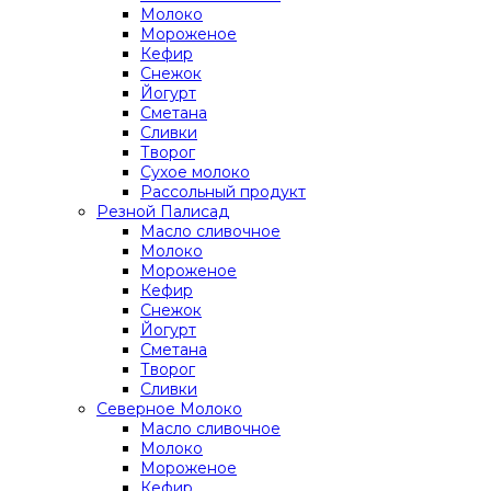
Молоко
Мороженое
Кефир
Снежок
Йогурт
Сметана
Сливки
Творог
Сухое молоко
Рассольный продукт
Резной Палисад
Масло сливочное
Молоко
Мороженое
Кефир
Снежок
Йогурт
Сметана
Творог
Сливки
Северное Молоко
Масло сливочное
Молоко
Мороженое
Кефир