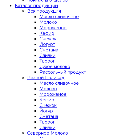
Каталог продукции
Вся продукция
Масло сливочное
Молоко
Мороженое
Кефир
Снежок
Йогурт
Сметана
Сливки
Творог
Сухое молоко
Рассольный продукт
Резной Палисад
Масло сливочное
Молоко
Мороженое
Кефир
Снежок
Йогурт
Сметана
Творог
Сливки
Северное Молоко