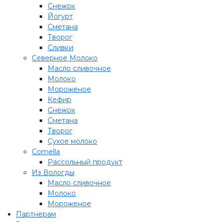
Снежок
Йогурт
Сметана
Творог
Сливки
Северное Молоко
Масло сливочное
Молоко
Мороженое
Кефир
Снежок
Сметана
Творог
Сухое молоко
Comеlla
Рассольный продукт
Из Вологды
Масло сливочное
Молоко
Мороженое
Партнерам