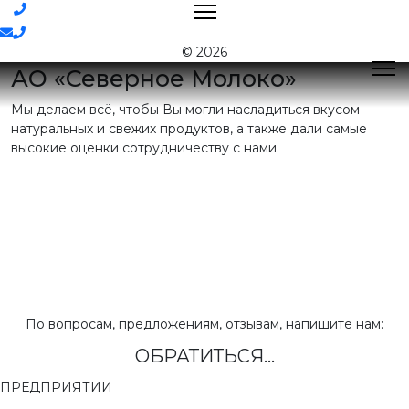
Контакты
© 2026
АО «Северное Молоко»
Мы делаем всё, чтобы Вы могли насладиться вкусом
Поиск
натуральных и свежих продуктов, а также дали самые
высокие оценки сотрудничеству с нами.
Контактная
информация
E-mail:
nord@milk35.ru
8 (800) 550-53-35
Звонок по
РФ бесплатный
Приемная:
(81755) 2-16-38
По вопросам, предложениям, отзывам, напишите нам:
ОБРАТИТЬСЯ...
Отдел продаж:
(81755) 2-18-62
,
(81755) 2-07-13
ПРЕДПРИЯТИИ