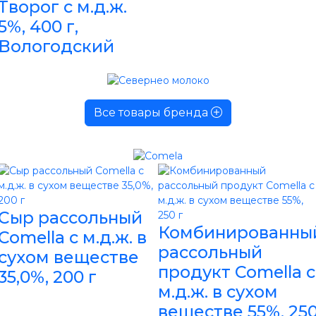
Творог с м.д.ж.
5%, 400 г,
Вологодский
Все товары бренда
Сыр рассольный
Комбинированны
Comella с м.д.ж. в
рассольный
сухом веществе
продукт Comella с
35,0%, 200 г
м.д.ж. в сухом
веществе 55%, 25