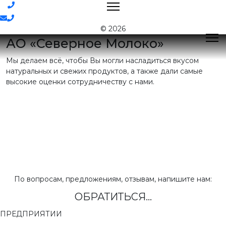
Контакты
© 2026
АО «Северное Молоко»
Мы делаем всё, чтобы Вы могли насладиться вкусом
Поиск
натуральных и свежих продуктов, а также дали самые
высокие оценки сотрудничеству с нами.
Контактная
информация
E-mail:
nord@milk35.ru
8 (800) 550-53-35
Звонок по
РФ бесплатный
Приемная:
(81755) 2-16-38
По вопросам, предложениям, отзывам, напишите нам:
ОБРАТИТЬСЯ...
Отдел продаж:
(81755) 2-18-62
,
(81755) 2-07-13
ПРЕДПРИЯТИИ