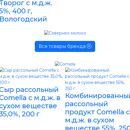
Творог с м.д.ж.
5%, 400 г,
Вологодский
Все товары бренда
Сыр рассольный
Комбинированны
Comella с м.д.ж. в
рассольный
сухом веществе
продукт Comella с
35,0%, 200 г
м.д.ж. в сухом
веществе 55%, 25