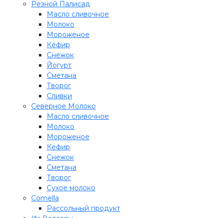
Резной Палисад
Масло сливочное
Молоко
Мороженое
Кефир
Снежок
Йогурт
Сметана
Творог
Сливки
Северное Молоко
Масло сливочное
Молоко
Мороженое
Кефир
Снежок
Сметана
Творог
Сухое молоко
Comеlla
Рассольный продукт