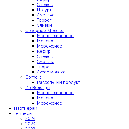
Снежок
Йогурт
Сметана
Творог
Сливки
Северное Молоко
Масло сливочное
Молоко
Мороженое
Кефир
Снежок
Сметана
Творог
Сухое молоко
Comеlla
Рассольный продукт
Из Вологды
Масло сливочное
Молоко
Мороженое
Партнерам
Тендеры
2024
2023
2022