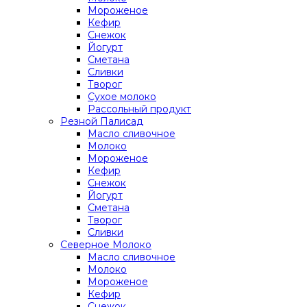
Мороженое
Кефир
Снежок
Йогурт
Сметана
Сливки
Творог
Сухое молоко
Рассольный продукт
Резной Палисад
Масло сливочное
Молоко
Мороженое
Кефир
Снежок
Йогурт
Сметана
Творог
Сливки
Северное Молоко
Масло сливочное
Молоко
Мороженое
Кефир
Снежок