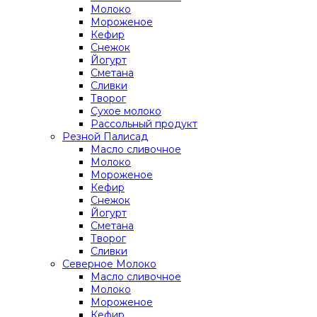
Молоко
Мороженое
Кефир
Снежок
Йогурт
Сметана
Сливки
Творог
Сухое молоко
Рассольный продукт
Резной Палисад
Масло сливочное
Молоко
Мороженое
Кефир
Снежок
Йогурт
Сметана
Творог
Сливки
Северное Молоко
Масло сливочное
Молоко
Мороженое
Кефир