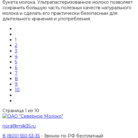
букета молока. Ультрапастеризованное молоко позволяет
сохранить большую часть полезных качеств натурального
молока и сделать его практически безопасным для
длительного хранения и употребления.
1
2
3
4
5
6
7
8
9
10
Страница 1 из 10
nord@milk35.ru
8 (800) 550-53-35
- Звонок по РФ бесплатный