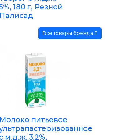
5%, 180 г, Резной
Палисад
Все товары бренда
Молоко питьевое
ультрапастеризованное
с м.д.ж. 3,2%,