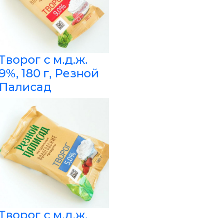
Творог с м.д.ж.
9%, 180 г, Резной
Палисад
Творог с м.д.ж.