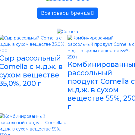
Все товары бренда
Сыр рассольный
Комбинированны
Comella с м.д.ж. в
рассольный
сухом веществе
продукт Comella с
35,0%, 200 г
м.д.ж. в сухом
веществе 55%, 25
г