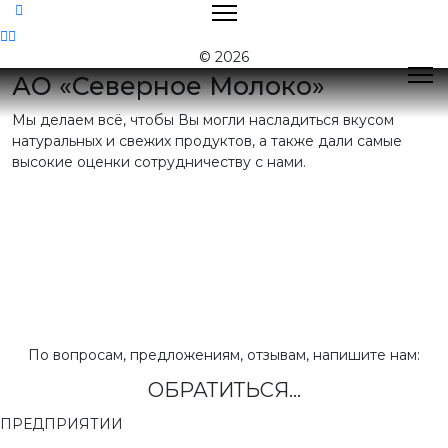
Контакты
© 2026
АО «Северное Молоко»
Мы делаем всё, чтобы Вы могли насладиться вкусом
Поиск
натуральных и свежих продуктов, а также дали самые
высокие оценки сотрудничеству с нами.
Контактная
информация
E-mail:
nord@milk35.ru
8 (800) 550-53-35
Звонок по РФ
бесплатный
Приемная:
(81755) 2-16-38
По вопросам, предложениям, отзывам, напишите нам:
ОБРАТИТЬСЯ...
Отдел продаж:
(81755) 2-18-62
,
(81755) 2-07-13
ПРЕДПРИЯТИИ