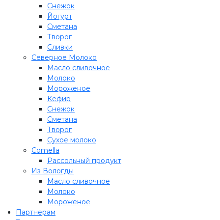
Снежок
Йогурт
Сметана
Творог
Сливки
Северное Молоко
Масло сливочное
Молоко
Мороженое
Кефир
Снежок
Сметана
Творог
Сухое молоко
Comеlla
Рассольный продукт
Из Вологды
Масло сливочное
Молоко
Мороженое
Партнерам