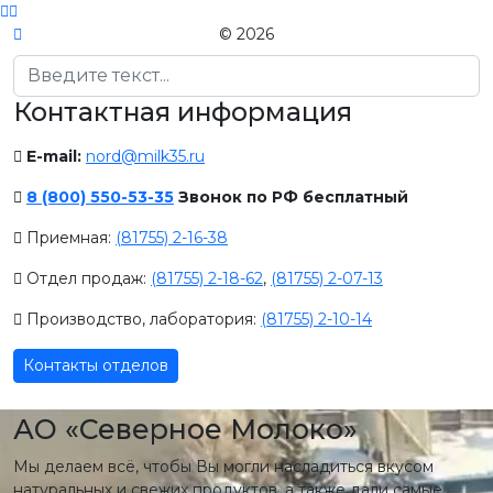
© 2026
Поиск
Контактная информация
E-mail:
nord@milk35.ru
8 (800) 550-53-35
Звонок по РФ бесплатный
Приемная:
(81755) 2-16-38
Отдел продаж:
(81755) 2-18-62
,
(81755) 2-07-13
Производство, лаборатория:
(81755) 2-10-14
Контакты отделов
АО «Северное Молоко»
Мы делаем всё, чтобы Вы могли насладиться вкусом
натуральных и свежих продуктов, а также дали самые