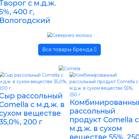
Творог с м.д.ж.
5%, 400 г,
Вологодский
Все товары бренда
Сыр рассольный
Комбинированны
Comella с м.д.ж. в
рассольный
сухом веществе
продукт Comella с
35,0%, 200 г
м.д.ж. в сухом
веществе 55%, 25