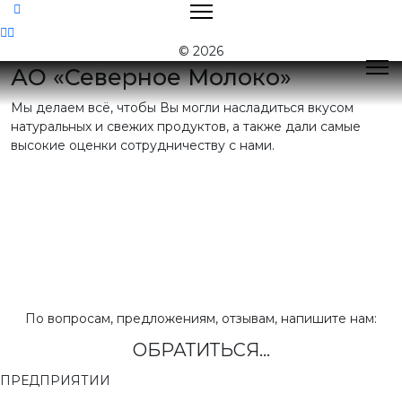
Контакты
© 2026
АО «Северное Молоко»
Мы делаем всё, чтобы Вы могли насладиться вкусом
Поиск
натуральных и свежих продуктов, а также дали самые
высокие оценки сотрудничеству с нами.
Контактная
информация
E-mail:
nord@milk35.ru
8 (800) 550-53-35
Звонок по РФ
бесплатный
Приемная:
(81755) 2-16-38
По вопросам, предложениям, отзывам, напишите нам:
ОБРАТИТЬСЯ...
Отдел продаж:
(81755) 2-18-62
,
(81755) 2-07-13
ПРЕДПРИЯТИИ