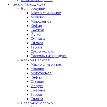
Каталог продукции
Вся продукция
Масло сливочное
Молоко
Мороженое
Кефир
Снежок
Йогурт
Сметана
Сливки
Творог
Сухое молоко
Рассольный продукт
Резной Палисад
Масло сливочное
Молоко
Мороженое
Кефир
Снежок
Йогурт
Сметана
Творог
Сливки
Северное Молоко