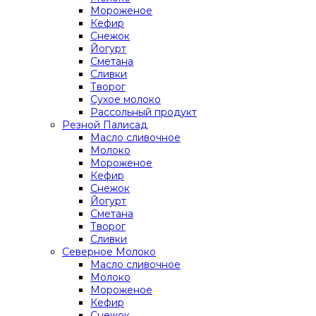
Мороженое
Кефир
Снежок
Йогурт
Сметана
Сливки
Творог
Сухое молоко
Рассольный продукт
Резной Палисад
Масло сливочное
Молоко
Мороженое
Кефир
Снежок
Йогурт
Сметана
Творог
Сливки
Северное Молоко
Масло сливочное
Молоко
Мороженое
Кефир
Снежок