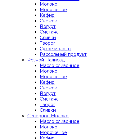
Молоко
Мороженое
Кефир
Снежок
Йогурт
Сметана
Сливки
Творог
Сухое молоко
Рассольный продукт
Резной Палисад
Масло сливочное
Молоко
Мороженое
Кефир
Снежок
Йогурт
Сметана
Творог
Сливки
Северное Молоко
Масло сливочное
Молоко
Мороженое
Кефир