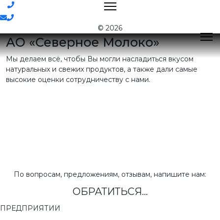
Контакты
© 2026
АО «Северное Молоко»
Мы делаем всё, чтобы Вы могли насладиться вкусом
Поиск
натуральных и свежих продуктов, а также дали самые
высокие оценки сотрудничеству с нами.
Контактная
информация
E-mail:
nord@milk35.ru
8 (800) 550-53-35
Звонок по
РФ бесплатный
Приемная:
(81755) 2-16-38
По вопросам, предложениям, отзывам, напишите нам:
ОБРАТИТЬСЯ...
Отдел продаж:
(81755) 2-18-62
,
(81755) 2-07-13
ПРЕДПРИЯТИИ