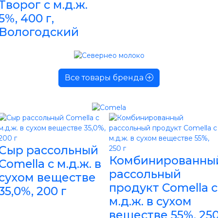
Творог с м.д.ж.
5%, 400 г,
Вологодский
Все товары бренда
Сыр рассольный
Комбинированны
Comella с м.д.ж. в
рассольный
сухом веществе
продукт Comella с
35,0%, 200 г
м.д.ж. в сухом
веществе 55%, 25