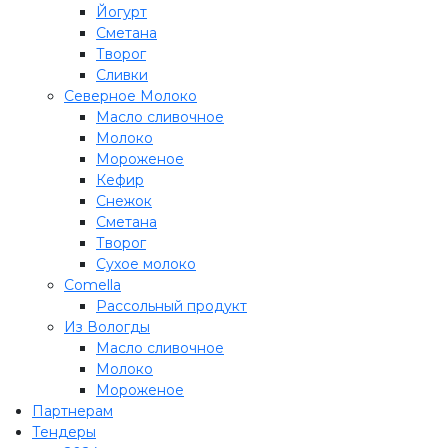
Йогурт
Сметана
Творог
Сливки
Северное Молоко
Масло сливочное
Молоко
Мороженое
Кефир
Снежок
Сметана
Творог
Сухое молоко
Comеlla
Рассольный продукт
Из Вологды
Масло сливочное
Молоко
Мороженое
Партнерам
Тендеры