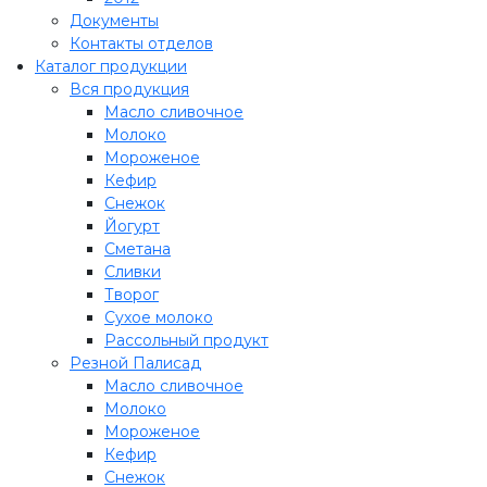
Документы
Контакты отделов
Каталог продукции
Вся продукция
Масло сливочное
Молоко
Мороженое
Кефир
Снежок
Йогурт
Сметана
Сливки
Творог
Сухое молоко
Рассольный продукт
Резной Палисад
Масло сливочное
Молоко
Мороженое
Кефир
Снежок