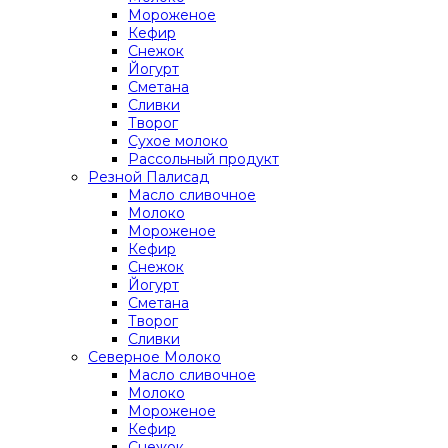
Мороженое
Кефир
Снежок
Йогурт
Сметана
Сливки
Творог
Сухое молоко
Рассольный продукт
Резной Палисад
Масло сливочное
Молоко
Мороженое
Кефир
Снежок
Йогурт
Сметана
Творог
Сливки
Северное Молоко
Масло сливочное
Молоко
Мороженое
Кефир
Снежок