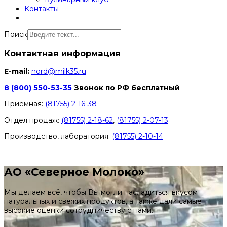
Контакты
Поиск
Контактная информация
E-mail:
nord@milk35.ru
8 (800) 550-53-35
Звонок по РФ бесплатный
Приемная:
(81755) 2-16-38
Отдел продаж:
(81755) 2-18-62
,
(81755) 2-07-13
Производство, лаборатория:
(81755) 2-10-14
Контакты отделов
АО «Северное Молоко»
Мы делаем всё, чтобы Вы могли насладиться вкусом
натуральных и свежих продуктов, а также дали самые
высокие оценки сотрудничеству с нами.