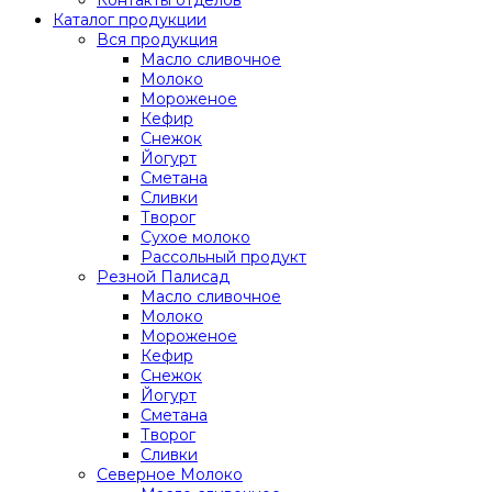
Каталог продукции
Вся продукция
Масло сливочное
Молоко
Мороженое
Кефир
Снежок
Йогурт
Сметана
Сливки
Творог
Сухое молоко
Рассольный продукт
Резной Палисад
Масло сливочное
Молоко
Мороженое
Кефир
Снежок
Йогурт
Сметана
Творог
Сливки
Северное Молоко