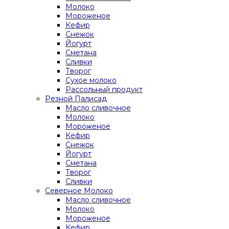
Молоко
Мороженое
Кефир
Снежок
Йогурт
Сметана
Сливки
Творог
Сухое молоко
Рассольный продукт
Резной Палисад
Масло сливочное
Молоко
Мороженое
Кефир
Снежок
Йогурт
Сметана
Творог
Сливки
Северное Молоко
Масло сливочное
Молоко
Мороженое
Кефир