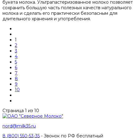
букета молока. Ультрапастеризованное молоко позволяет
сохранить большую часть полезных качеств натурального
молока и сделать его практически безопасным для
длительного хранения и употребления.
1
2
3
4
5
6
7
8
9
10
Страница 1 из 10
nord@milk35.ru
8 (800) 550-53-35
- Звонок по РФ бесплатный