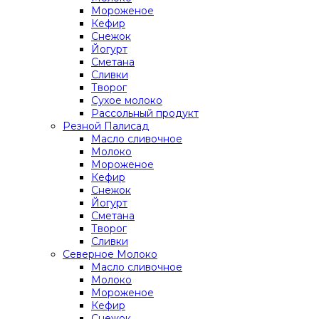
Мороженое
Кефир
Снежок
Йогурт
Сметана
Сливки
Творог
Сухое молоко
Рассольный продукт
Резной Палисад
Масло сливочное
Молоко
Мороженое
Кефир
Снежок
Йогурт
Сметана
Творог
Сливки
Северное Молоко
Масло сливочное
Молоко
Мороженое
Кефир
Снежок