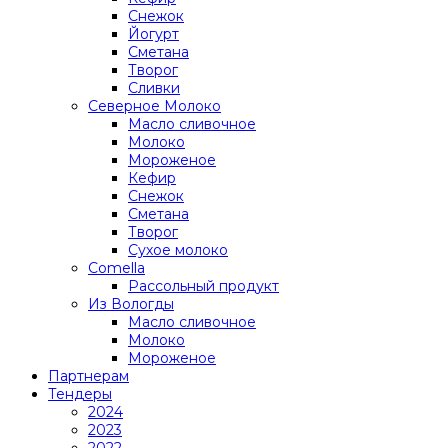
Снежок
Йогурт
Сметана
Творог
Сливки
Северное Молоко
Масло сливочное
Молоко
Мороженое
Кефир
Снежок
Сметана
Творог
Сухое молоко
Comеlla
Рассольный продукт
Из Вологды
Масло сливочное
Молоко
Мороженое
Партнерам
Тендеры
2024
2023
2022