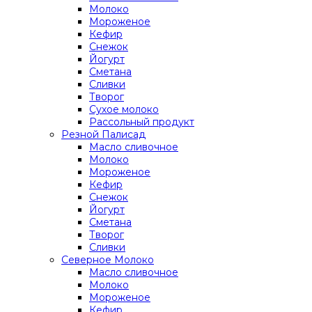
Молоко
Мороженое
Кефир
Снежок
Йогурт
Сметана
Сливки
Творог
Сухое молоко
Рассольный продукт
Резной Палисад
Масло сливочное
Молоко
Мороженое
Кефир
Снежок
Йогурт
Сметана
Творог
Сливки
Северное Молоко
Масло сливочное
Молоко
Мороженое
Кефир