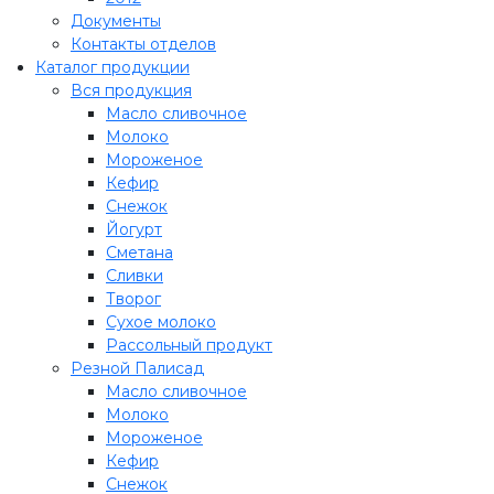
Документы
Контакты отделов
Каталог продукции
Вся продукция
Масло сливочное
Молоко
Мороженое
Кефир
Снежок
Йогурт
Сметана
Сливки
Творог
Сухое молоко
Рассольный продукт
Резной Палисад
Масло сливочное
Молоко
Мороженое
Кефир
Снежок