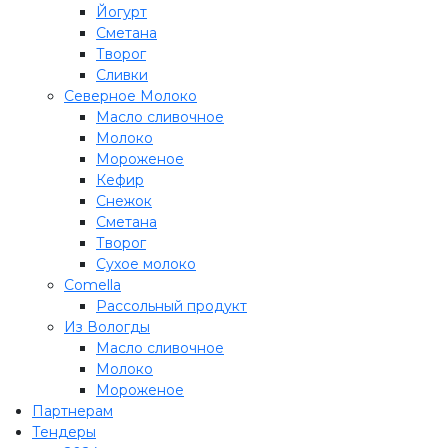
Йогурт
Сметана
Творог
Сливки
Северное Молоко
Масло сливочное
Молоко
Мороженое
Кефир
Снежок
Сметана
Творог
Сухое молоко
Comеlla
Рассольный продукт
Из Вологды
Масло сливочное
Молоко
Мороженое
Партнерам
Тендеры