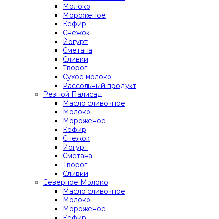
Молоко
Мороженое
Кефир
Снежок
Йогурт
Сметана
Сливки
Творог
Сухое молоко
Рассольный продукт
Резной Палисад
Масло сливочное
Молоко
Мороженое
Кефир
Снежок
Йогурт
Сметана
Творог
Сливки
Северное Молоко
Масло сливочное
Молоко
Мороженое
Кефир