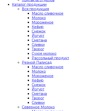
Каталог продукции
Вся продукция
Масло сливочное
Молоко
Мороженое
Кефир
Снежок
Йогурт
Сметана
Сливки
Творог
Сухое молоко
Рассольный продукт
Резной Палисад
Масло сливочное
Молоко
Мороженое
Кефир
Снежок
Йогурт
Сметана
Творог
Сливки
Северное Молоко