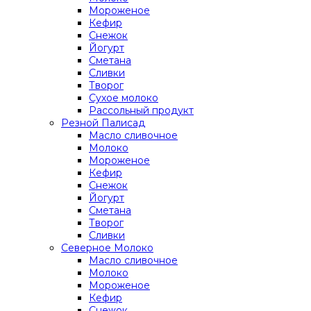
Мороженое
Кефир
Снежок
Йогурт
Сметана
Сливки
Творог
Сухое молоко
Рассольный продукт
Резной Палисад
Масло сливочное
Молоко
Мороженое
Кефир
Снежок
Йогурт
Сметана
Творог
Сливки
Северное Молоко
Масло сливочное
Молоко
Мороженое
Кефир
Снежок