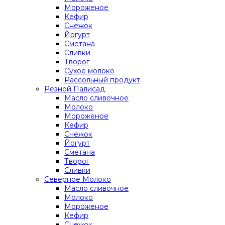
Мороженое
Кефир
Снежок
Йогурт
Сметана
Сливки
Творог
Сухое молоко
Рассольный продукт
Резной Палисад
Масло сливочное
Молоко
Мороженое
Кефир
Снежок
Йогурт
Сметана
Творог
Сливки
Северное Молоко
Масло сливочное
Молоко
Мороженое
Кефир
Снежок