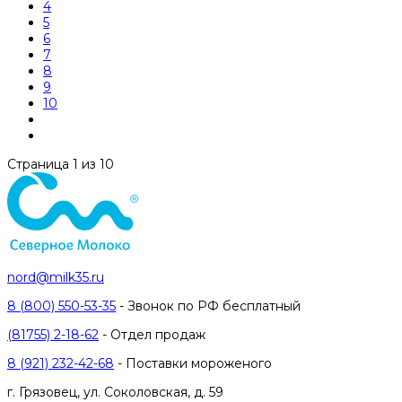
4
5
6
7
8
9
10
Страница 1 из 10
nord@milk35.ru
8 (800) 550-53-35
- Звонок по РФ бесплатный
(81755) 2-18-62
- Отдел продаж
8 (921) 232-42-68
- Поставки мороженого
г. Грязовец, ул. Соколовская, д. 59