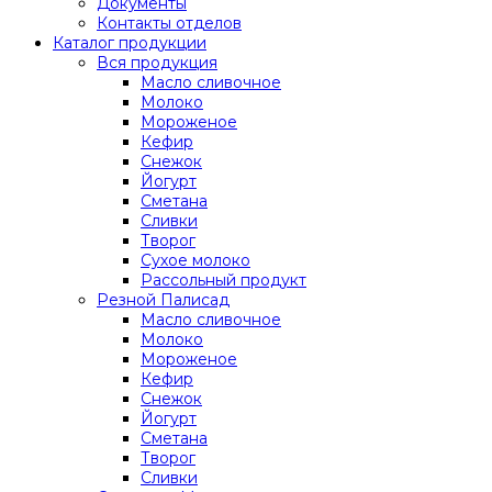
Документы
Контакты отделов
Каталог продукции
Вся продукция
Масло сливочное
Молоко
Мороженое
Кефир
Снежок
Йогурт
Сметана
Сливки
Творог
Сухое молоко
Рассольный продукт
Резной Палисад
Масло сливочное
Молоко
Мороженое
Кефир
Снежок
Йогурт
Сметана
Творог
Сливки