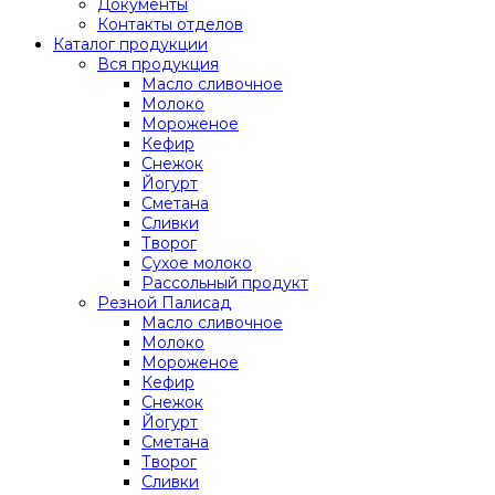
Документы
Контакты отделов
Каталог продукции
Вся продукция
Масло сливочное
Молоко
Мороженое
Кефир
Снежок
Йогурт
Сметана
Сливки
Творог
Сухое молоко
Рассольный продукт
Резной Палисад
Масло сливочное
Молоко
Мороженое
Кефир
Снежок
Йогурт
Сметана
Творог
Сливки