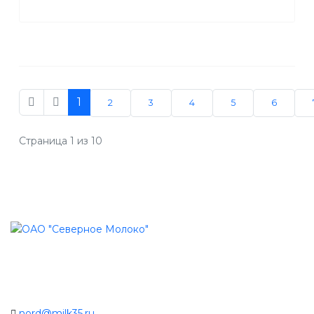
1
2
3
4
5
6
Страница 1 из 10
nord@milk35.ru