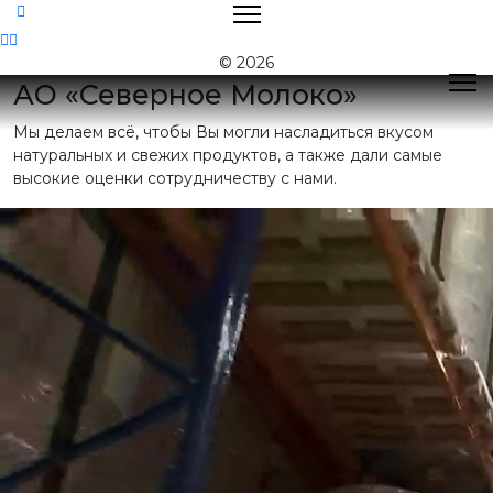
Контакты
© 2026
АО «Северное Молоко»
Мы делаем всё, чтобы Вы могли насладиться вкусом
Поиск
натуральных и свежих продуктов, а также дали самые
высокие оценки сотрудничеству с нами.
Контактная
информация
E-mail:
nord@milk35.ru
8 (800) 550-53-35
Звонок по РФ
бесплатный
Приемная:
(81755) 2-16-38
Отдел продаж:
(81755) 2-18-62
,
(81755) 2-07-13