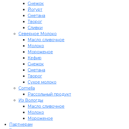
Снежок
Йогурт
Сметана
Творог
Сливки
Северное Молоко
Масло сливочное
Молоко
Мороженое
Кефир
Снежок
Сметана
Творог
Сухое молоко
Comеlla
Рассольный продукт
Из Вологды
Масло сливочное
Молоко
Мороженое
Партнерам