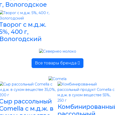
г, Вологодское
Творог с м.д.ж.
5%, 400 г,
Вологодский
Все товары бренда
Сыр рассольный
Комбинированны
Comella с м.д.ж. в
рассольный