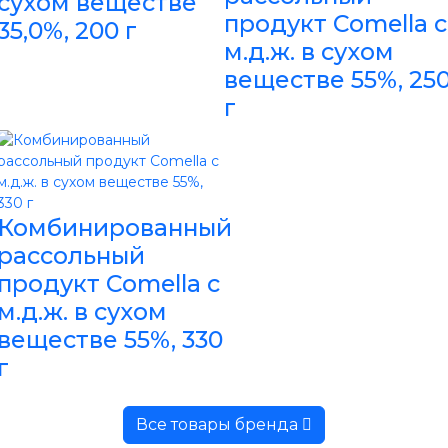
сухом веществе
продукт Comella с
35,0%, 200 г
м.д.ж. в сухом
веществе 55%, 25
г
Комбинированный
рассольный
продукт Comella с
м.д.ж. в сухом
веществе 55%, 330
г
Все товары бренда