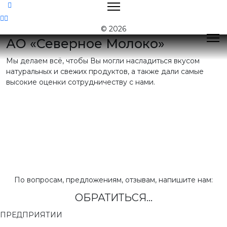
Контакты
© 2026
АО «Северное Молоко»
Мы делаем всё, чтобы Вы могли насладиться вкусом
Поиск
натуральных и свежих продуктов, а также дали самые
высокие оценки сотрудничеству с нами.
Контактная
информация
E-mail:
nord@milk35.ru
8 (800) 550-53-35
Звонок по РФ
бесплатный
Приемная:
(81755) 2-16-38
По вопросам, предложениям, отзывам, напишите нам:
ОБРАТИТЬСЯ...
Отдел продаж:
(81755) 2-18-62
,
(81755) 2-07-13
ПРЕДПРИЯТИИ