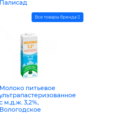
Палисад
Все товары бренда
Молоко питьевое
ультрапастеризованное
с м.д.ж. 3,2%,
Вологодское