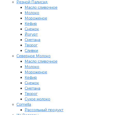
Резной Палисад
Масло сливочное
Молоко
Мороженое
Кефир
Снежок
Йогурт
Сметана
Творог
Сливки
Северное Молоко
Масло сливочное
Молоко
Мороженое
Кефир
Снежок
Сметана
Творог
Сухое молоко
Comеlla
Рассольный продукт