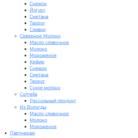
Снежок
Йогурт
Сметана
Творог
Сливки
Северное Молоко
Масло сливочное
Молоко
Мороженое
Кефир
Снежок
Сметана
Творог
Сухое молоко
Comеlla
Рассольный продукт
Из Вологды
Масло сливочное
Молоко
Мороженое
Партнерам