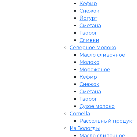
Кефир
Снежок
Йогурт
Сметана
Творог
Сливки
Северное Молоко
Масло сливочное
Молоко
Мороженое
Кефир
Снежок
Сметана
Творог
Сухое молоко
Comеlla
Рассольный продукт
Из Вологды
Масло сливочное