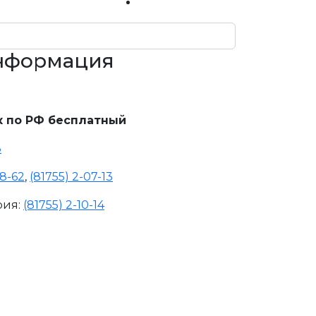
информация
 по РФ бесплатный
8
18-62
,
(81755) 2-07-13
рия:
(81755) 2-10-14