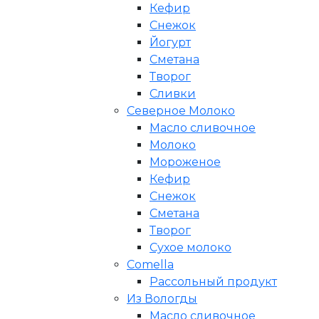
Кефир
Снежок
Йогурт
Сметана
Творог
Сливки
Северное Молоко
Масло сливочное
Молоко
Мороженое
Кефир
Снежок
Сметана
Творог
Сухое молоко
Comеlla
Рассольный продукт
Из Вологды
Масло сливочное