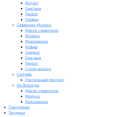
Йогурт
Сметана
Творог
Сливки
Северное Молоко
Масло сливочное
Молоко
Мороженое
Кефир
Снежок
Сметана
Творог
Сухое молоко
Comеlla
Рассольный продукт
Из Вологды
Масло сливочное
Молоко
Мороженое
Партнерам
Тендеры