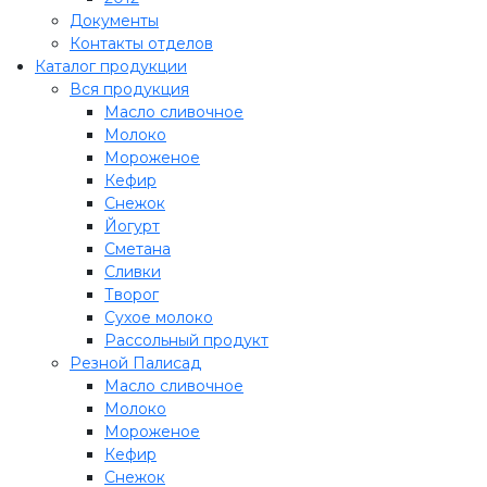
Документы
Контакты отделов
Каталог продукции
Вся продукция
Масло сливочное
Молоко
Мороженое
Кефир
Снежок
Йогурт
Сметана
Сливки
Творог
Сухое молоко
Рассольный продукт
Резной Палисад
Масло сливочное
Молоко
Мороженое
Кефир
Снежок