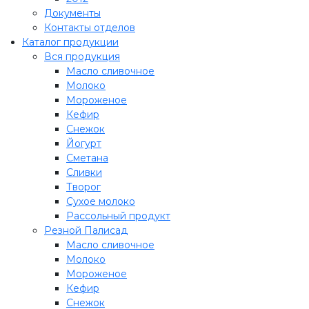
Документы
Контакты отделов
Каталог продукции
Вся продукция
Масло сливочное
Молоко
Мороженое
Кефир
Снежок
Йогурт
Сметана
Сливки
Творог
Сухое молоко
Рассольный продукт
Резной Палисад
Масло сливочное
Молоко
Мороженое
Кефир
Снежок