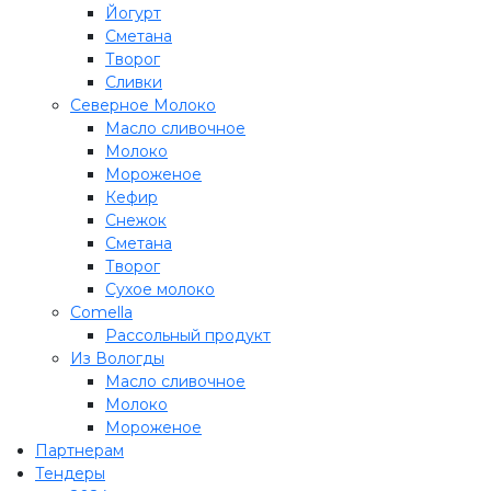
Йогурт
Сметана
Творог
Сливки
Северное Молоко
Масло сливочное
Молоко
Мороженое
Кефир
Снежок
Сметана
Творог
Сухое молоко
Comеlla
Рассольный продукт
Из Вологды
Масло сливочное
Молоко
Мороженое
Партнерам
Тендеры