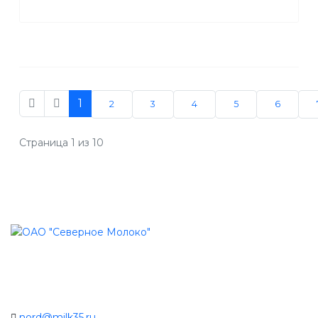
1
2
3
4
5
6
Страница 1 из 10
nord@milk35.ru