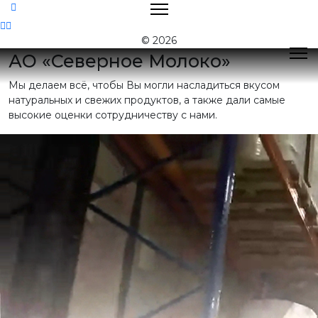
Контакты
© 2026
АО «Северное Молоко»
Мы делаем всё, чтобы Вы могли насладиться вкусом
Поиск
натуральных и свежих продуктов, а также дали самые
высокие оценки сотрудничеству с нами.
Контактная
информация
E-mail:
nord@milk35.ru
8 (800) 550-53-35
Звонок по РФ
бесплатный
Приемная:
(81755) 2-16-38
Отдел продаж:
(81755) 2-18-62
,
(81755) 2-07-13