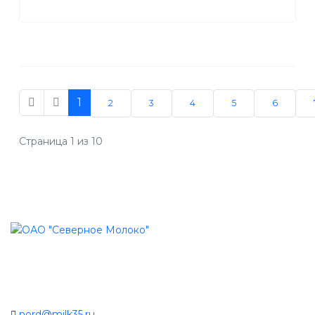
1
2
3
4
5
6
Страница 1 из 10
nord@milk35.ru