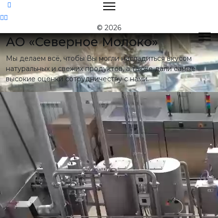
Контакты
© 2026
АО «Северное Молоко»
Мы делаем всё, чтобы Вы могли насладиться вкусом
Поиск
натуральных и свежих продуктов, а также дали самые
высокие оценки сотрудничеству с нами.
Контактная
информация
E-mail:
nord@milk35.ru
8 (800) 550-53-35
Звонок по РФ
бесплатный
Приемная:
(81755) 2-16-38
Отдел продаж:
(81755) 2-18-62
,
(81755) 2-07-13