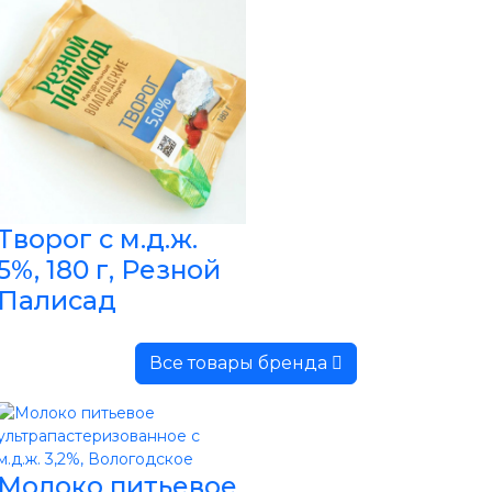
Творог с м.д.ж.
5%, 180 г, Резной
Палисад
Все товары бренда
Молоко питьевое