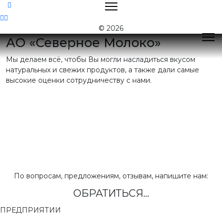
Контакты
© 2026
АО «Северное Молоко»
Мы делаем всё, чтобы Вы могли насладиться вкусом
Поиск
натуральных и свежих продуктов, а также дали самые
высокие оценки сотрудничеству с нами.
Контактная
информация
E-mail:
nord@milk35.ru
8 (800) 550-53-35
Звонок по РФ
бесплатный
Приемная:
(81755) 2-16-38
По вопросам, предложениям, отзывам, напишите нам:
ОБРАТИТЬСЯ...
Отдел продаж:
(81755) 2-18-62
,
(81755) 2-07-13
ПРЕДПРИЯТИИ