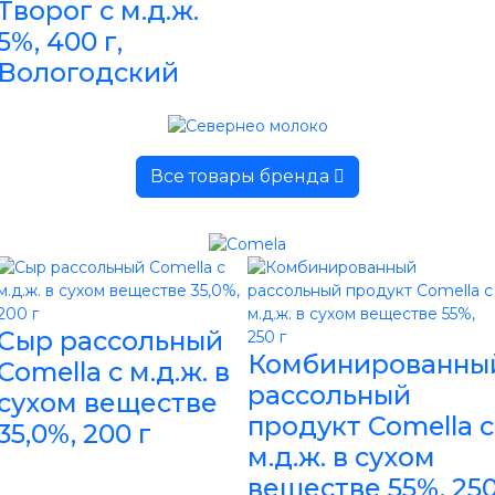
Творог с м.д.ж.
5%, 400 г,
Вологодский
Все товары бренда
Сыр рассольный
Комбинированны
Comella с м.д.ж. в
рассольный
сухом веществе
продукт Comella с
35,0%, 200 г
м.д.ж. в сухом
веществе 55%, 25