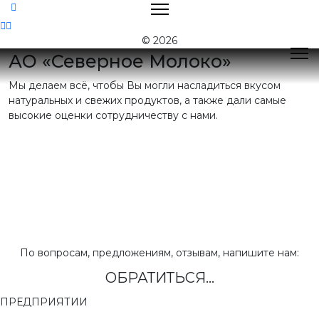
Контакты
© 2026
АО «Северное Молоко»
Мы делаем всё, чтобы Вы могли насладиться вкусом
Поиск
натуральных и свежих продуктов, а также дали самые
высокие оценки сотрудничеству с нами.
Контактная
информация
E-mail:
nord@milk35.ru
8 (800) 550-53-35
Звонок по РФ
бесплатный
Приемная:
(81755) 2-16-38
По вопросам, предложениям, отзывам, напишите нам:
ОБРАТИТЬСЯ...
Отдел продаж:
(81755) 2-18-62
,
(81755) 2-07-13
ПРЕДПРИЯТИИ