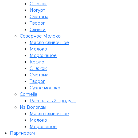
Снежок
Йогурт
Сметана
Творог
Сливки
Северное Молоко
Масло сливочное
Молоко
Мороженое
Кефир
Снежок
Сметана
Творог
Сухое молоко
Comеlla
Рассольный продукт
Из Вологды
Масло сливочное
Молоко
Мороженое
Партнерам