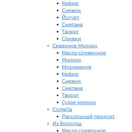
Кефир
Снежок
Йогурт
Сметана
Творог
Сливки
Северное Молоко
Масло сливочное
Молоко
Мороженое
Кефир
Снежок
Сметана
Творог
Сухое молоко
Comеlla
Рассольный продукт
Из Вологды
Масло сливочное