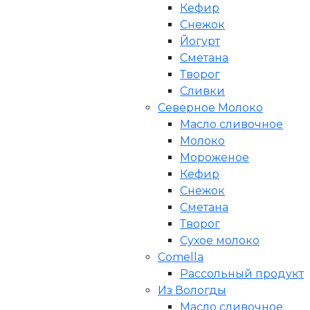
Кефир
Снежок
Йогурт
Сметана
Творог
Сливки
Северное Молоко
Масло сливочное
Молоко
Мороженое
Кефир
Снежок
Сметана
Творог
Сухое молоко
Comеlla
Рассольный продукт
Из Вологды
Масло сливочное