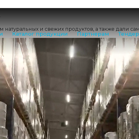
E-mail:
nord@
»
8 (800) 550-5
Приемная:
(8
м натуральных и свежих продуктов, а также дали с
и
Каталог продукции
Партнерам
Тенде
Отдел прода
Производство
Контакты отдело