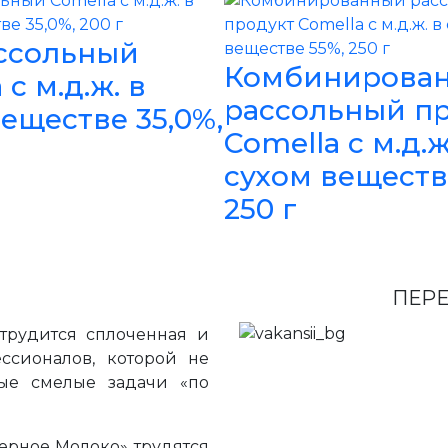
ссольный
Комбинирова
 с м.д.ж. в
рассольный п
еществе 35,0%,
Comella с м.д.ж
сухом веществ
250 г
ПЕРЕ
трудится сплоченная и
ссионалов, которой не
ые смелые задачи «по
ерное Молоко» трудятся