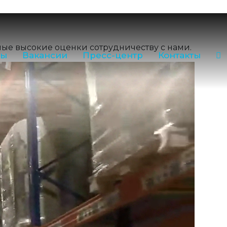
milk35.ru
3-35
Звонок по РФ бесплатный
1755) 2-16-38
амые высокие оценки сотрудничеству с нами.
ры
Вакансии
Пресс-центр
Контакты
ж:
(81755) 2-18-62
,
(81755) 2-07-13
, лаборатория:
(81755) 2-10-14
в