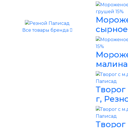
Мороже
сырное
Все товары бренда
Мороже
малина
Творог 
г, Резн
Творог 