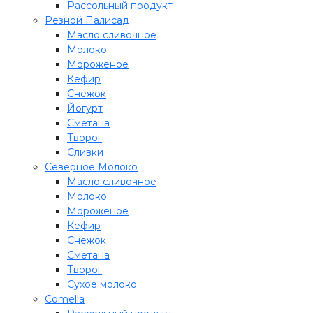
Рассольный продукт
Резной Палисад
Масло сливочное
Молоко
Мороженое
Кефир
Снежок
Йогурт
Сметана
Творог
Сливки
Северное Молоко
Масло сливочное
Молоко
Мороженое
Кефир
Снежок
Сметана
Творог
Сухое молоко
Comеlla