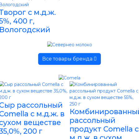
Творог с м.д.ж.
5%, 400 г,
Вологодский
Все товары бренда
Сыр рассольный
Комбинированны
Comella с м.д.ж. в
рассольный
сухом веществе
продукт Comella с
35,0%, 200 г
м.д.ж. в сухом