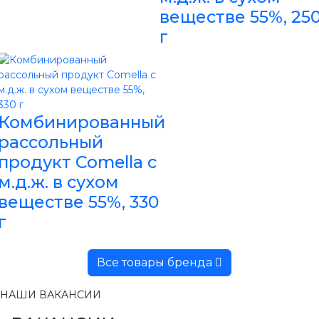
веществе 55%, 25
г
Комбинированный
рассольный
продукт Comella с
м.д.ж. в сухом
веществе 55%, 330
г
Все товары бренда
НАШИ ВАКАНСИИ