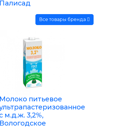
Палисад
Все товары бренда
Молоко питьевое
ультрапастеризованное
с м.д.ж. 3,2%,
Вологодское