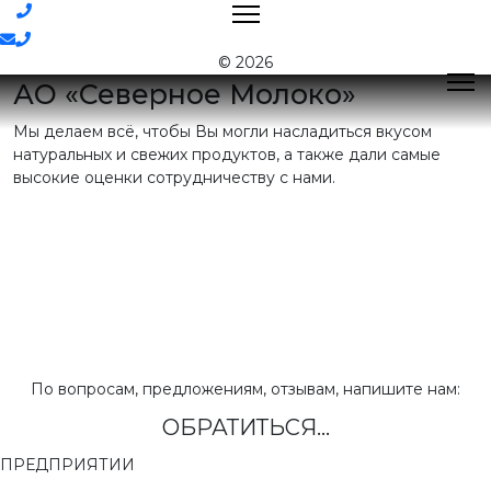
Контакты
© 2026
АО «Северное Молоко»
Мы делаем всё, чтобы Вы могли насладиться вкусом
Поиск
натуральных и свежих продуктов, а также дали самые
высокие оценки сотрудничеству с нами.
Контактная
информация
E-mail:
nord@milk35.ru
8 (800) 550-53-35
Звонок по
РФ бесплатный
Приемная:
(81755) 2-16-38
По вопросам, предложениям, отзывам, напишите нам:
ОБРАТИТЬСЯ...
Отдел продаж:
(81755) 2-18-62
,
(81755) 2-07-13
ПРЕДПРИЯТИИ