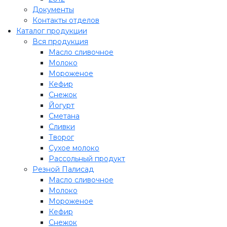
Документы
Контакты отделов
Каталог продукции
Вся продукция
Масло сливочное
Молоко
Мороженое
Кефир
Снежок
Йогурт
Сметана
Сливки
Творог
Сухое молоко
Рассольный продукт
Резной Палисад
Масло сливочное
Молоко
Мороженое
Кефир
Снежок