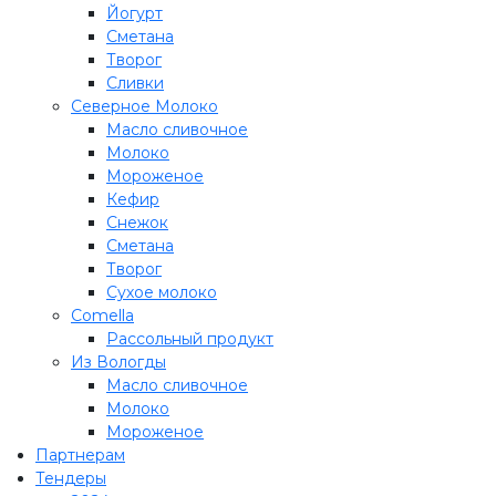
Йогурт
Сметана
Творог
Сливки
Северное Молоко
Масло сливочное
Молоко
Мороженое
Кефир
Снежок
Сметана
Творог
Сухое молоко
Comеlla
Рассольный продукт
Из Вологды
Масло сливочное
Молоко
Мороженое
Партнерам
Тендеры