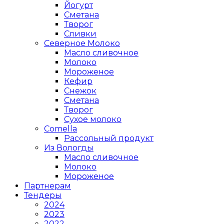
Йогурт
Сметана
Творог
Сливки
Северное Молоко
Масло сливочное
Молоко
Мороженое
Кефир
Снежок
Сметана
Творог
Сухое молоко
Comеlla
Рассольный продукт
Из Вологды
Масло сливочное
Молоко
Мороженое
Партнерам
Тендеры
2024
2023
2022