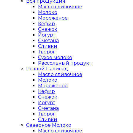
Вся продукция
Масло сливочное
Молоко
Мороженое
Кефир
Снежок
Йогурт
Сметана
Сливки
Творог
Сухое молоко
Рассольный продукт
Резной Палисад
Масло сливочное
Молоко
Мороженое
Кефир
Снежок
Йогурт
Сметана
Творог
Сливки
Северное Молоко
Масло сливочное