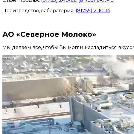
Отдел продаж:
(81755) 2-18-62
,
(81755) 2-07-13
Производство, лаборатория:
(81755) 2-10-14
Контакты отделов
АО «Северное Молоко»
Мы делаем всё, чтобы Вы могли насладиться вкусо