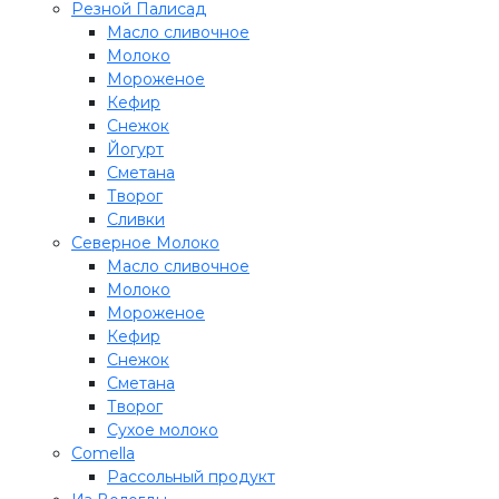
Резной Палисад
Масло сливочное
Молоко
Мороженое
Кефир
Снежок
Йогурт
Сметана
Творог
Сливки
Северное Молоко
Масло сливочное
Молоко
Мороженое
Кефир
Снежок
Сметана
Творог
Сухое молоко
Comеlla
Рассольный продукт