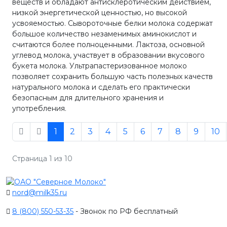
веществ и обладают антисклеротическим действием,
низкой энергетической ценностью, но высокой
усвояемостью. Сывороточные белки молока содержат
большое количество незаменимых аминокислот и
считаются более полноценными. Лактоза, основной
углевод молока, участвует в образовании вкусового
букета молока. Ультрапастеризованное молоко
позволяет сохранить большую часть полезных качеств
натурального молока и сделать его практически
безопасным для длительного хранения и
употребления.
1
2
3
4
5
6
7
8
9
10
Страница 1 из 10
nord@milk35.ru
8 (800) 550-53-35
- Звонок по РФ бесплатный