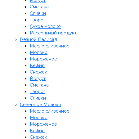
Йогурт
Сметана
Сливки
Творог
Сухое молоко
Рассольный продукт
Резной Палисад
Масло сливочное
Молоко
Мороженое
Кефир
Снежок
Йогурт
Сметана
Творог
Сливки
Северное Молоко
Масло сливочное
Молоко
Мороженое
Кефир
Снежок