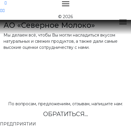
Контакты
© 2026
АО «Северное Молоко»
Мы делаем всё, чтобы Вы могли насладиться вкусом
Поиск
натуральных и свежих продуктов, а также дали самые
высокие оценки сотрудничеству с нами.
Контактная
информация
E-mail:
nord@milk35.ru
8 (800) 550-53-35
Звонок по РФ
бесплатный
Приемная:
(81755) 2-16-38
По вопросам, предложениям, отзывам, напишите нам:
ОБРАТИТЬСЯ...
Отдел продаж:
(81755) 2-18-62
,
(81755) 2-07-13
ПРЕДПРИЯТИИ