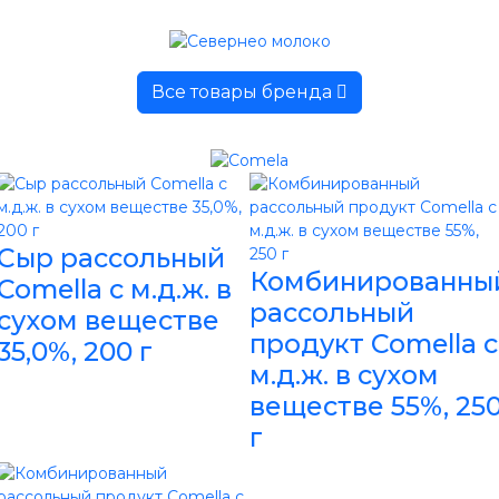
Все товары бренда
Сыр рассольный
Комбинированны
Comella с м.д.ж. в
рассольный
сухом веществе
продукт Comella с
35,0%, 200 г
м.д.ж. в сухом
веществе 55%, 25
г