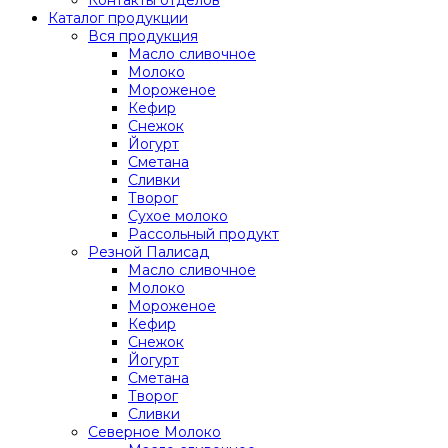
Каталог продукции
Вся продукция
Масло сливочное
Молоко
Мороженое
Кефир
Снежок
Йогурт
Сметана
Сливки
Творог
Сухое молоко
Рассольный продукт
Резной Палисад
Масло сливочное
Молоко
Мороженое
Кефир
Снежок
Йогурт
Сметана
Творог
Сливки
Северное Молоко