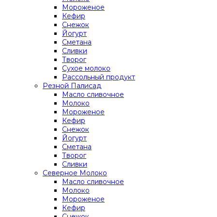
Мороженое
Кефир
Снежок
Йогурт
Сметана
Сливки
Творог
Сухое молоко
Рассольный продукт
Резной Палисад
Масло сливочное
Молоко
Мороженое
Кефир
Снежок
Йогурт
Сметана
Творог
Сливки
Северное Молоко
Масло сливочное
Молоко
Мороженое
Кефир
Снежок