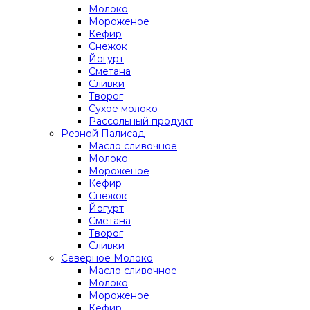
Молоко
Мороженое
Кефир
Снежок
Йогурт
Сметана
Сливки
Творог
Сухое молоко
Рассольный продукт
Резной Палисад
Масло сливочное
Молоко
Мороженое
Кефир
Снежок
Йогурт
Сметана
Творог
Сливки
Северное Молоко
Масло сливочное
Молоко
Мороженое
Кефир