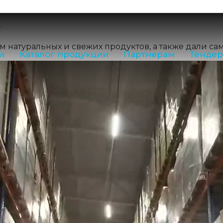
E-mail:
nord@m
»
8 (800) 550-5
Приемная:
(81
м натуральных и свежих продуктов, а также дали с
и
Каталог продукции
Партнерам
Тенде
Отдел продаж
Производство,
Контакты отдело