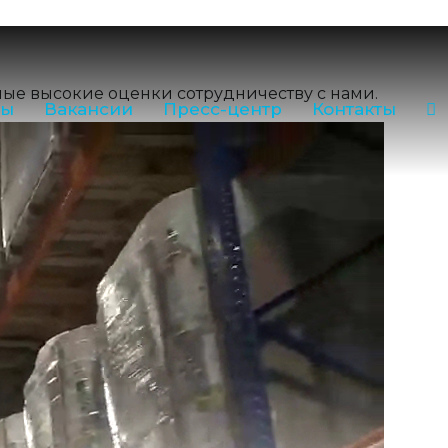
ilk35.ru
3-35
Звонок по РФ бесплатный
755) 2-16-38
амые высокие оценки сотрудничеству с нами.
ры
Вакансии
Пресс-центр
Контакты
:
(81755) 2-18-62
,
(81755) 2-07-13
 лаборатория:
(81755) 2-10-14
в