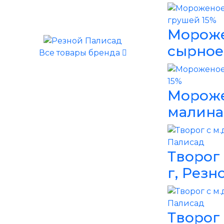
Мороже
сырное
Все товары бренда
Мороже
малина
Творог 
г, Резн
Творог 