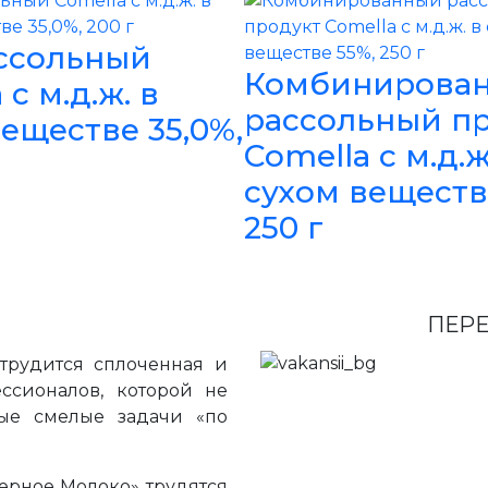
ссольный
Комбинирова
 с м.д.ж. в
рассольный п
еществе 35,0%,
Comella с м.д.ж
сухом веществ
250 г
ПЕРЕ
трудится сплоченная и
ссионалов, которой не
ые смелые задачи «по
ерное Молоко» трудятся