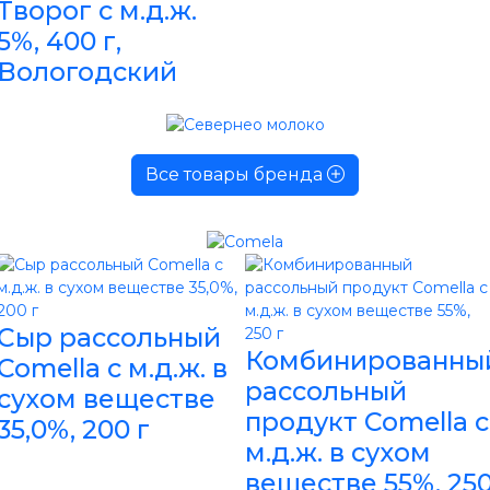
Творог с м.д.ж.
5%, 400 г,
Вологодский
Все товары бренда
Сыр рассольный
Комбинированны
Comella с м.д.ж. в
рассольный
сухом веществе
продукт Comella с
35,0%, 200 г
м.д.ж. в сухом
веществе 55%, 25