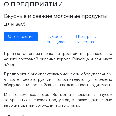
Производство, лаборатория:
О ПРЕДПРИЯТИИ
(81755) 2-10-14
Вкусные и свежие молочные продукты
Контакты отделов
для вас!
Технологии
Отбор
Контроль
поставщиков
качества
Производственная площадка предприятия расположена
на юго-восточной окраине города Грязовца и занимает
4,7 га.
Предприятие укомплектовано чешским оборудованием,
в ходе реконструкции дополнительно установлено
оборудование российских и шведских производителей.
Мы делаем всё, чтобы Вы могли насладиться вкусом
натуральных и свежих продуктов, а также дали самые
высокие оценки сотрудничеству с нами.