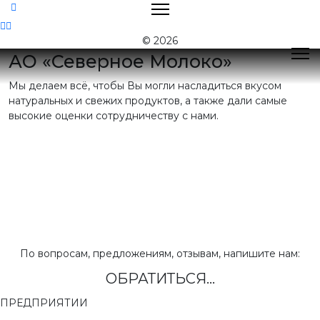
Контакты
© 2026
АО «Северное Молоко»
Мы делаем всё, чтобы Вы могли насладиться вкусом
Поиск
натуральных и свежих продуктов, а также дали самые
высокие оценки сотрудничеству с нами.
Контактная
информация
E-mail:
nord@milk35.ru
8 (800) 550-53-35
Звонок по РФ
бесплатный
Приемная:
(81755) 2-16-38
По вопросам, предложениям, отзывам, напишите нам:
ОБРАТИТЬСЯ...
Отдел продаж:
(81755) 2-18-62
,
(81755) 2-07-13
ПРЕДПРИЯТИИ